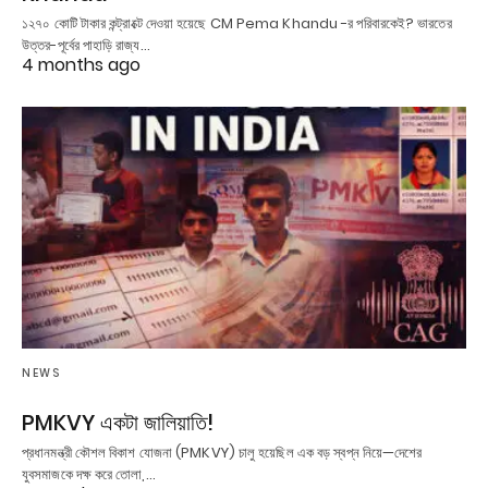
১২৭০ কোটি টাকার কন্ট্রাক্টে দেওয়া হয়েছে CM Pema Khandu -র পরিবারকেই? ভারতের
উত্তর-পূর্বের পাহাড়ি রাজ্য…
4 months ago
NEWS
PMKVY একটা জালিয়াতি!
প্রধানমন্ত্রী কৌশল বিকাশ যোজনা (PMKVY) চালু হয়েছিল এক বড় স্বপ্ন নিয়ে—দেশের
যুবসমাজকে দক্ষ করে তোলা,…