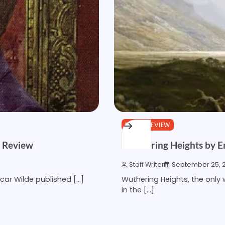
BOOK REVIEW
k Review
Wuthering Heights by E
Staff Writer
September 25, 
scar Wilde published […]
Wuthering Heights, the only 
in the […]