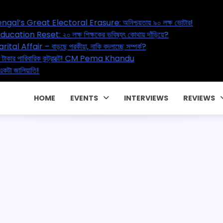
l Erasure: অনিশ্চয়তায় ৯০ লক্ষ ভোটার!
ষ শিক্ষকের ভবিষ্যৎ কোথায় দাঁড়িয়ে?
ীয়া, নাকি বদলাচ্ছে সম্পর্ক?
রাক্টে! CM Pema Khandu
HOME
EVENTS
INTERVIEWS
REVIEWS