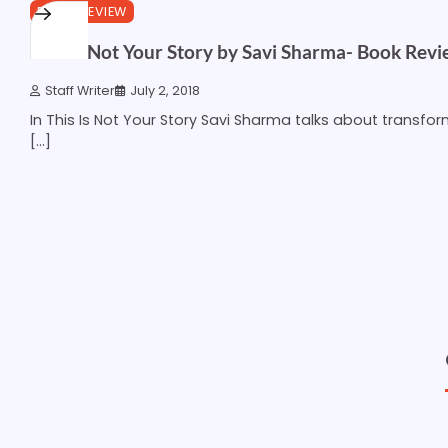
3 min read
0
BOOK REVIEW
This Is Not Your Story by Savi Sharma- Book Rev
Staff Writer
July 2, 2018
In This Is Not Your Story Savi Sharma talks about transformi
[…]
Posts
pagination