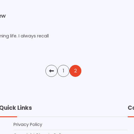
iew
ng life. I always recall
1
2
Quick Links
C
Privacy Policy