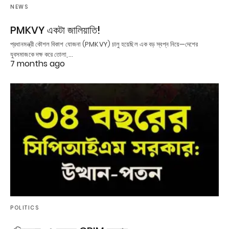
NEWS
PMKVY একটা জালিয়াতি!
প্রধানমন্ত্রী কৌশল বিকাশ যোজনা (PMKVY) চালু হয়েছিল এক বড় স্বপ্ন নিয়ে—দেশের
যুবসমাজকে দক্ষ করে তোলা,…
7 months ago
POLITICS