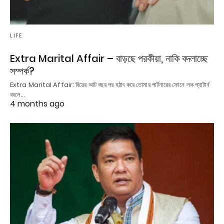
LIFE
Extra Marital Affair – বাড়ছে পরকীয়া, নাকি বদলাচ্ছে
সম্পর্ক?
Extra Marital Affair: বিয়ের আট বছর পর হঠাৎ করে তোমার পার্টনারের ফোনে লক প্যাটার্ন
বদলে…
4 months ago