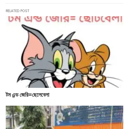
RELATED POST
টম এন্ড জেরি=ছেলেবেলা