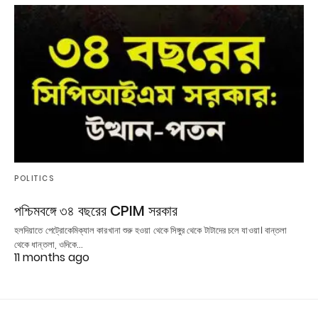
POLITICS
পশ্চিমবঙ্গে ৩৪ বছরের CPIM সরকার
হলদিয়াতে পেট্রোকেমিক্যাল কারখানা শুরু হওয়া থেকে সিঙ্গুর থেকে টাটাদের চলে যাওয়া। বান্তলা
থেকে ধান্তলা, ওদিকে…
11 months ago