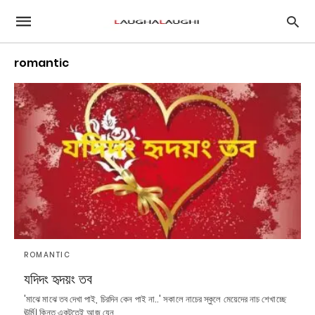
romantic
ROMANTIC
যদিদং হৃদয়ং তব
'মাঝে মাঝে তব দেখা পাই, চিরদিন কেন পাই না..' সকালে নাচের স্কুলে মেয়েদের নাচ শেখাচ্ছে
ঊর্মি। কিন্তু একটুতেই আজ যেন…