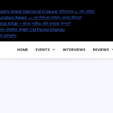
eat Electoral Erasure: অনিশ্চয়তায় ৯০ লক্ষ ভোটার!
Reset: ২০ লক্ষ শিক্ষকের ভবিষ্যৎ কোথায় দাঁড়িয়ে?
 – বাড়ছে পরকীয়া, নাকি বদলাচ্ছে সম্পর্ক?
রিবারিক কন্ট্রাক্টে! CM Pema Khandu
াতি!
HOME
EVENTS
INTERVIEWS
REVIEWS