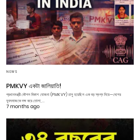
NEWS
PMKVY একটা জালিয়াতি!
প্রধানমন্ত্রী কৌশল বিকাশ যোজনা (PMKVY) চালু হয়েছিল এক বড় স্বপ্ন নিয়ে—দেশের
যুবসমাজকে দক্ষ করে তোলা,…
7 months ago