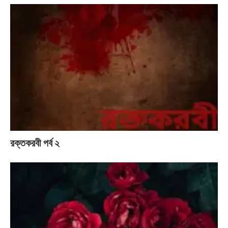
রক্তকরবী পর্ব ২