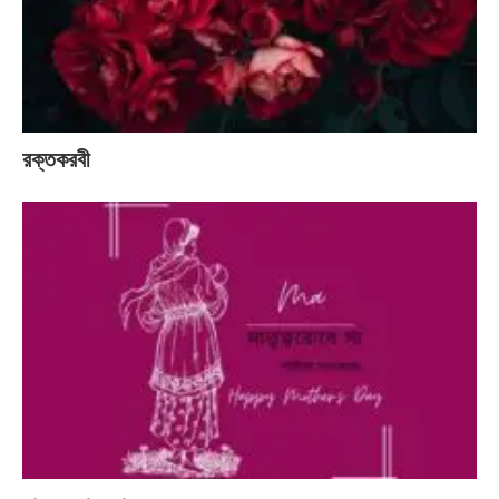
রক্তকরবী