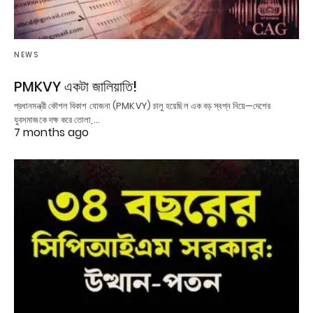
NEWS
PMKVY একটা জালিয়াতি!
প্রধানমন্ত্রী কৌশল বিকাশ যোজনা (PMKVY) চালু হয়েছিল এক বড় স্বপ্ন নিয়ে—দেশের
যুবসমাজকে দক্ষ করে তোলা,…
7 months ago