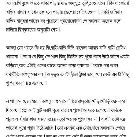
বসে,চোখ বুজে শুনতে থাকা পাড়ার দাদু অদ্ভূত তৃপ্তিতে হাসে । কিংবা কোনো
বাড়ির দালান বা রোয়াকে বসে পাড়ার ছেলেরা রেডিওতে— । একটু জমিদার
বাড়ির মানুষরা তাদের বহু পুরোনো গ্রামোফোনটা তে মহালয়া অনেক কষ্টে
চালিয়ে বিশ্বজয়ের অনুভূতি নেয় ।
আচ্ছা তো গ্রামে কি হয় কি,বাড়ি বাড়ি টিভি থাকেনা আবার বাড়ি বাড়ি রেডিও
থাকেনা । তো যখন কিছু স্পেশাল কিছু জিনিস হয়,পুরো গ্রাম উঠে আসে একটা
বাড়িতে,আর এটাই ওদের কাছে অনেক বড়ো ব্যাপার । গ্রামে তো তখন
যথারীতি কাশফুলের বন । অদ্ভূত একটা ঠান্ডা ঠান্ডা ভাব, যেন কেউ একটা কিছু
খুশির খবর নিয়ে এসেছে ।
ল পালানে ছেলে গুলো কাশফুল গুলোকে নিয়ে রাস্তায় দৌড়াদৌড়ি শুরু করে
দিয়েছে । তো মোটামুটি সবাই বুঝে যায় যে পূজো আসতে চলেছে । ওদিকে
প্যান্ডল বাঁধার কাজ শুরু,শহরের মতো অনেক পূজো হয় না । একটা দুটো হয়
তাতেই পুরো গ্রাম উঠে আসে । তো এমনই এক ভোর,মানে মহালয়ার ভোরে
গোটা গ্রাম জোড়ো হয় । তারপর শুরু হয় সেই বিখ্যাত কন্ঠস্বরের জাদু যেটা