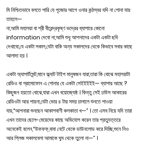
মি নিশ্চিতভাবে বলতে পারি যে পূজোর আগে ওনার কন্ঠস্বর যদি না শোনা যায়
তাহলে—
না,আমি মহালয়া বা শ্রী বীরেন্দ্রকৃষ্ণ ভদ্রের ব্যাপারে কোনো
information দেবো না,আমি শুধু আপনাদের একটা একটা ছবি
দেখাবো,যে একটা সকাল,যেটা বাকি অন্য সকালদের থেকে কিভাবে সবার কাছে
আলাদা হয় ।
একটা অ্যাপার্টমেন্ট,মানে ফ্ল্যাট টাইপ মানুষজন যারা,তারা কি বোঝে মহালয়াটা
রেডিও বা গ্রামোফোন এ শোনার যে একটা সেইইইইই— ব্যাপার আছে ?
কিছুজন হয়তো বোঝে,যারা এখন বয়োজ্যেষ্ঠ । কিন্তু সেই ঢাউস আকারের
রেডিওটা আর পায়না,যেটা ভোর ৪ টার সময় চালালে শুনতে পাওয়া
যায়,“আপনারা শুনছেন আকাশবাণী কলকাতা খ—” । তো এসব নিয়ে যদি তারা
এখন তাদের ছেলে-মেয়েদের কাছে অভিযোগ করেন তার প্রত্যুত্তরে
অনেকেই বলেন,“উফফফ্,বাবা নেটে থেকে ডাউনলোড করে দিচ্ছি,শুনে নিও
আর প্লিজ সকালবেলা আমাকে ঘুম থেকে তুলো না—” ।