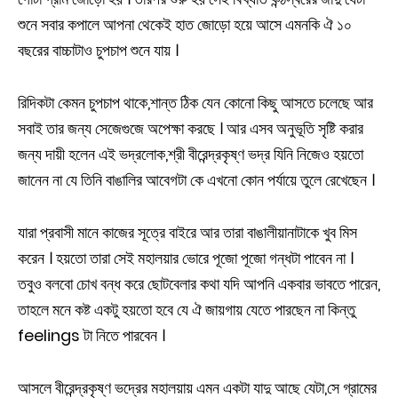
শুনে সবার কপালে আপনা থেকেই হাত জোড়ো হয়ে আসে এমনকি ঐ ১০
বছরের বাচ্চাটাও চুপচাপ শুনে যায় ।
রিদিকটা কেমন চুপচাপ থাকে,শান্ত ঠিক যেন কোনো কিছু আসতে চলেছে আর
সবাই তার জন্য সেজেগুজে অপেক্ষা করছে । আর এসব অনুভূতি সৃষ্টি করার
জন্য দায়ী হলেন এই ভদ্রলোক,শ্রী বীরেন্দ্রকৃষ্ণ ভদ্র যিনি নিজেও হয়তো
জানেন না যে তিনি বাঙালির আবেগটা কে এখনো কোন পর্যায়ে তুলে রেখেছেন ।
যারা প্রবাসী মানে কাজের সূত্রে বাইরে আর তারা বাঙালীয়ানাটাকে খুব মিস
করেন । হয়তো তারা সেই মহালয়ার ভোরে পূজো পূজো গন্ধটা পাবেন না ।
তবুও বলবো চোখ বন্ধ করে ছোটবেলার কথা যদি আপনি একবার ভাবতে পারেন,
তাহলে মনে কষ্ট একটু হয়তো হবে যে ঐ জায়গায় যেতে পারছেন না কিন্তু
feelings টা নিতে পারবেন ।
আসলে বীরেন্দ্রকৃষ্ণ ভদ্রের মহালয়ায় এমন একটা যাদু আছে যেটা,সে গ্রামের