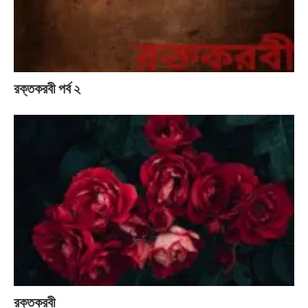
রক্তকরবী পর্ব ২
রক্তকরবী