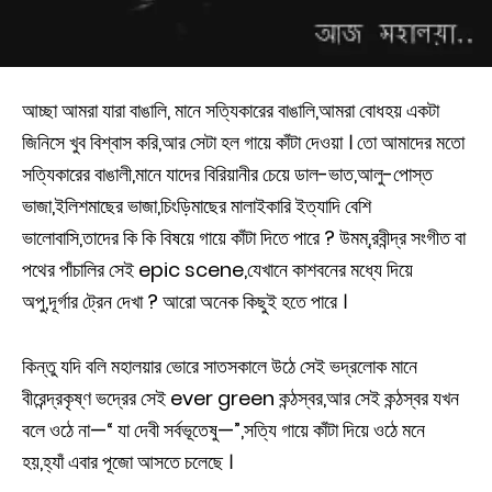
আচ্ছা আমরা যারা বাঙালি, মানে সত্যিকারের বাঙালি,আমরা বোধহয় একটা
জিনিসে খুব বিশ্বাস করি,আর সেটা হল গায়ে কাঁটা দেওয়া । তো আমাদের মতো
সত্যিকারের বাঙালী,মানে যাদের বিরিয়ানীর চেয়ে ডাল-ভাত,আলু-পোস্ত
ভাজা,ইলিশমাছের ভাজা,চিংড়িমাছের মালাইকারি ইত্যাদি বেশি
ভালোবাসি,তাদের কি কি বিষয়ে গায়ে কাঁটা দিতে পারে ? উমম্,রবীন্দ্র সংগীত বা
পথের পাঁচালির সেই epic scene,যেখানে কাশবনের মধ্যে দিয়ে
অপু,দূর্গার ট্রেন দেখা ? আরো অনেক কিছুই হতে পারে ।
কিন্তু যদি বলি মহালয়ার ভোরে সাতসকালে উঠে সেই ভদ্রলোক মানে
বীরেন্দ্রকৃষ্ণ ভদ্রের সেই ever green কন্ঠস্বর,আর সেই কন্ঠস্বর যখন
বলে ওঠে না—“ যা দেবী সর্বভূতেষু—”,সত্যি গায়ে কাঁটা দিয়ে ওঠে মনে
হয়,হ্যাঁ এবার পূজো আসতে চলেছে ।