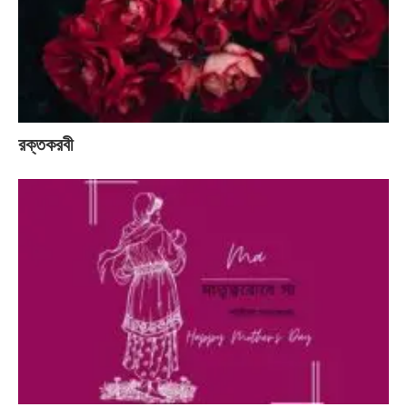
রক্তকরবী