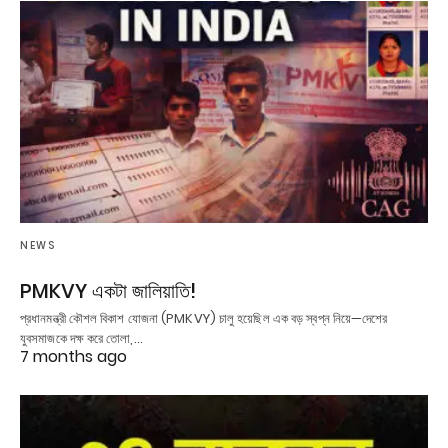
NEWS
PMKVY একটা জালিয়াতি!
প্রধানমন্ত্রী কৌশল বিকাশ যোজনা (PMKVY) চালু হয়েছিল এক বড় স্বপ্ন নিয়ে—দেশের
যুবসমাজকে দক্ষ করে তোলা,…
7 months ago