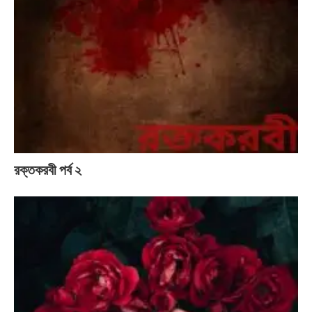
রক্তকরবী পর্ব ২