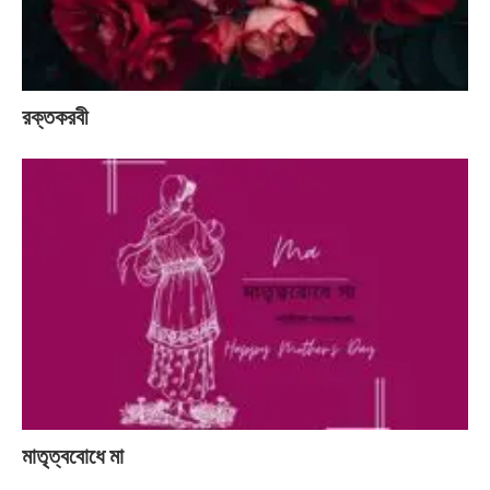
রক্তকরবী
মাতৃত্ববোধে মা