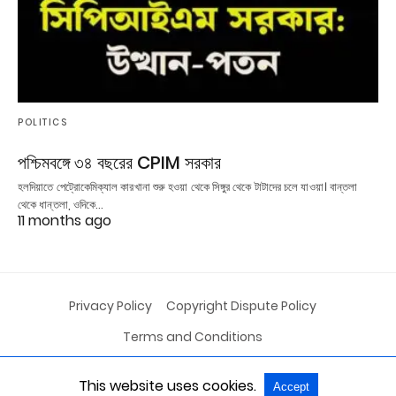
POLITICS
পশ্চিমবঙ্গে ৩৪ বছরের CPIM সরকার
হলদিয়াতে পেট্রোকেমিক্যাল কারখানা শুরু হওয়া থেকে সিঙ্গুর থেকে টাটাদের চলে যাওয়া। বান্তলা
থেকে ধান্তলা, ওদিকে…
11 months ago
Privacy Policy
Copyright Dispute Policy
Terms and Conditions
This website uses cookies.
Accept
All Rights Reserved
View Non-AMP Version