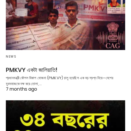
NEWS
PMKVY একটা জালিয়াতি!
প্রধানমন্ত্রী কৌশল বিকাশ যোজনা (PMKVY) চালু হয়েছিল এক বড় স্বপ্ন নিয়ে—দেশের
যুবসমাজকে দক্ষ করে তোলা,…
7 months ago