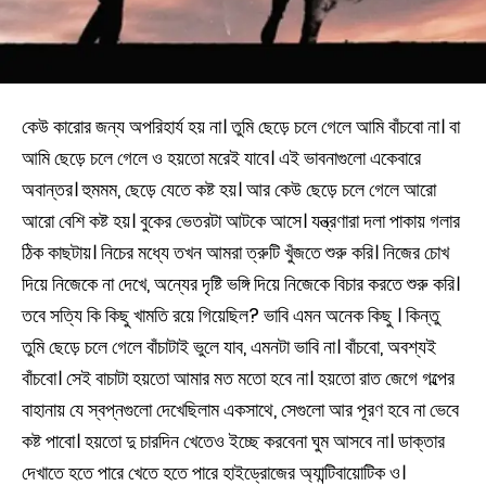
কেউ কারোর জন্য অপরিহার্য হয় না। তুমি ছেড়ে চলে গেলে আমি বাঁচবো না। বা
আমি ছেড়ে চলে গেলে ও হয়তো মরেই যাবে। এই ভাবনাগুলো একেবারে
অবান্তর। হুমমম, ছেড়ে যেতে কষ্ট হয়। আর কেউ ছেড়ে চলে গেলে আরো
আরো বেশি কষ্ট হয়। বুকের ভেতরটা আটকে আসে। যন্ত্রণারা দলা পাকায় গলার
ঠিক কাছটায়। নিচের মধ্যে তখন আমরা ত্রুটি খুঁজতে শুরু করি। নিজের চোখ
দিয়ে নিজেকে না দেখে, অন্যের দৃষ্টি ভঙ্গি দিয়ে নিজেকে বিচার করতে শুরু করি।
তবে সত্যি কি কিছু খামতি রয়ে গিয়েছিল? ভাবি এমন অনেক কিছু । কিন্তু
তুমি ছেড়ে চলে গেলে বাঁচাটাই ভুলে যাব, এমনটা ভাবি না। বাঁচবো, অবশ্যই
বাঁচবো। সেই বাচাটা হয়তো আমার মত মতো হবে না। হয়তো রাত জেগে গল্পের
বাহানায় যে স্বপ্নগুলো দেখেছিলাম একসাথে, সেগুলো আর পূরণ হবে না ভেবে
কষ্ট পাবো। হয়তো দু চারদিন খেতেও ইচ্ছে করবেনা ঘুম আসবে না। ডাক্তার
দেখাতে হতে পারে খেতে হতে পারে হাইড্রোজের অ্যান্টিবায়োটিক ও।