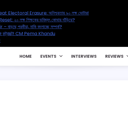
al’s Great Electoral Erasure: অনিশ্চয়তায় ৯০ লক্ষ ভোটার!
ucation Reset: ২০ লক্ষ শিক্ষকের ভবিষ্যৎ কোথায় দাঁড়িয়ে?
tal Affair – বাড়ছে পরকীয়া, নাকি বদলাচ্ছে সম্পর্ক?
টাকার পারিবারিক কন্ট্রাক্টে! CM Pema Khandu
া জালিয়াতি!
HOME
EVENTS
INTERVIEWS
REVIEWS