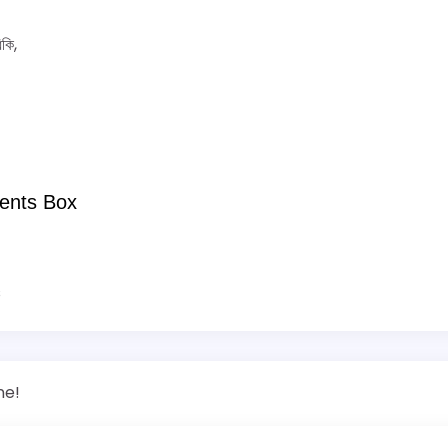
িকি,
ents Box
s
ne!