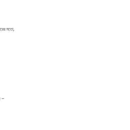
িরের মতো,
ে –