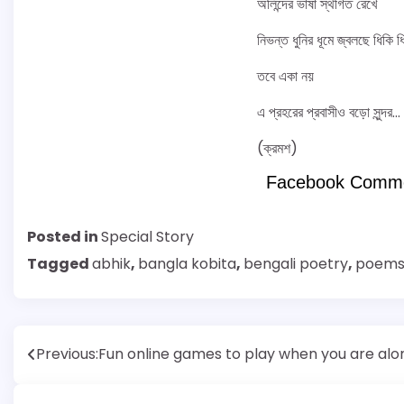
অলিন্দের ভাষা স্থগিত রেখে
নিভন্ত ধুনির ধূমে জ্বলছে ধিকি ধ
তবে একা নয়
এ প্রহরের প্রবাসীও বড়ো সুন্দর…
(ক্রমশ)
Facebook Comm
Posted in
Special Story
Tagged
abhik
,
bangla kobita
,
bengali poetry
,
poem
Post
Previous:
Fun online games to play when you are alo
navigation