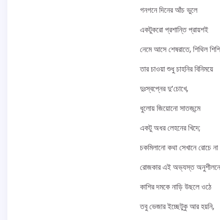
গনগনে দিনের আঁচ ভুলে
একটুকরো প্রশান্তি প্রায়শই
নেমে আসে শেষরাতে, শিথিল শিশ
তার চাওয়া শুধু চাহনির বিনিময়ে
দুঃস্বপ্নের দু’চোখে,
ধুলোয় জিয়োনো সাতজন্মে
একটু অধর লেহনের খিদে;
চকমিলানো কথা সেখানে রোচে না
রোজকার এই অভ্যস্ত অনুশীলন
কাশির দমকে নাড়ি উছলে ওঠে
তবু ভেজার ইচ্ছেটুকু আর হয়নি,