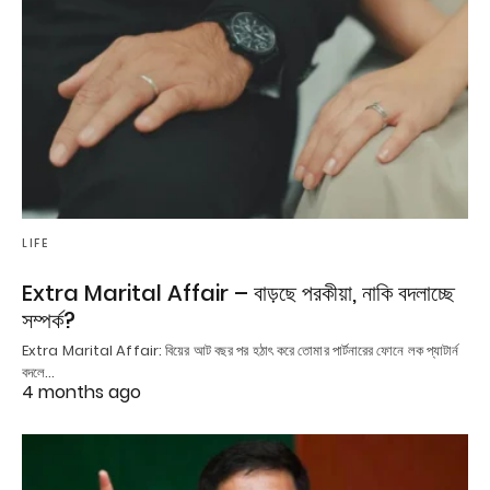
LIFE
Extra Marital Affair – বাড়ছে পরকীয়া, নাকি বদলাচ্ছে
সম্পর্ক?
Extra Marital Affair: বিয়ের আট বছর পর হঠাৎ করে তোমার পার্টনারের ফোনে লক প্যাটার্ন
বদলে…
4 months ago