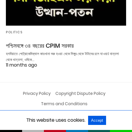
POLITICS
পশ্চিমবঙ্গে ৩৪ বছরের CPIM সরকার
হলদিয়াতে পেট্রোকেমিক্যাল কারখানা শুরু হওয়া থেকে সিঙ্গুর থেকে টাটাদের চলে যাওয়া। বান্তলা
থেকে ধান্তলা, ওদিকে…
11 months ago
Privacy Policy
Copyright Dispute Policy
Terms and Conditions
This website uses cookies.
Accept
All Rights Reserved
View Non-AMP Version