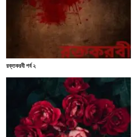
রক্তকরবী পর্ব ২