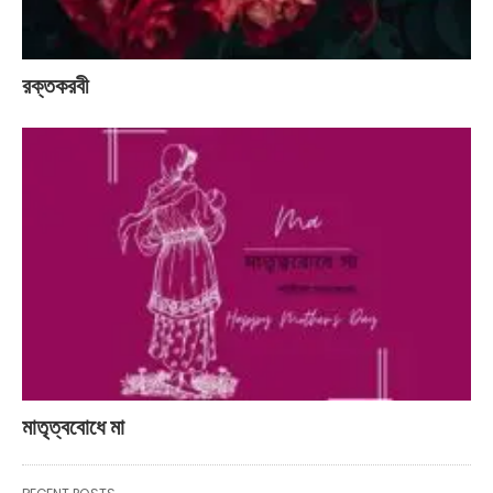
রক্তকরবী
মাতৃত্ববোধে মা