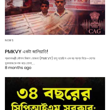
NEWS
PMKVY একটা জালিয়াতি!
প্রধানমন্ত্রী কৌশল বিকাশ যোজনা (PMKVY) চালু হয়েছিল এক বড় স্বপ্ন নিয়ে—দেশের
যুবসমাজকে দক্ষ করে তোলা,…
8 months ago