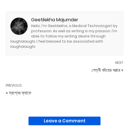
Geetilekha Majumder
Hello, I'm Geetilekha, a Medical Technologist by
profession. As well as writing is my passion. I'm
able to follow my writing desire through
laughalaughi. I feel blessed to be associated with
laughalaughi.
NEXT
পেত্নী বউয়ের খপ্পরে »
PREVIOUS
« স্বপ্নের ক্যাফে
Leave a Comment