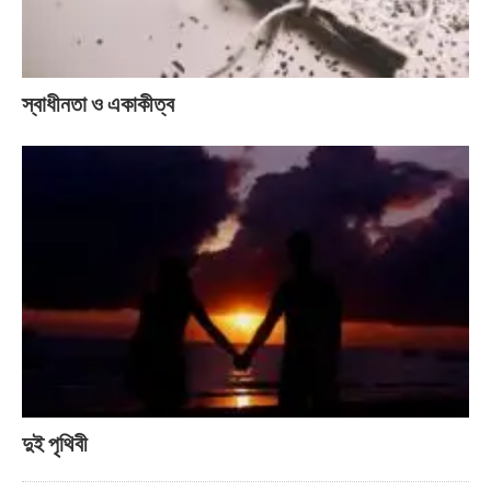
স্বাধীনতা ও একাকীত্ব
দুই পৃথিবী