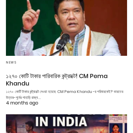
NEWS
১২৭০ কোটি টাকার পারিবারিক কন্ট্রাক্টে! CM Pema
Khandu
১২৭০ কোটি টাকার কন্ট্রাক্টে দেওয়া হয়েছে CM Pema Khandu -র পরিবারকেই? ভারতের
উত্তর-পূর্বের পাহাড়ি রাজ্য…
4 months ago