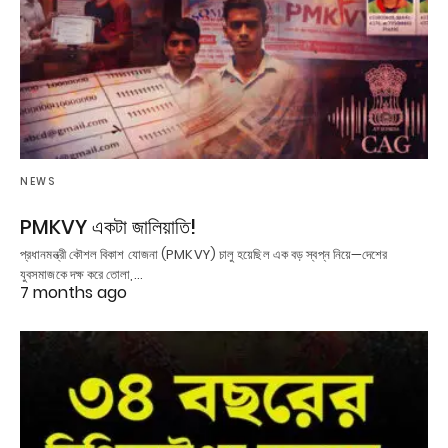
NEWS
PMKVY একটা জালিয়াতি!
প্রধানমন্ত্রী কৌশল বিকাশ যোজনা (PMKVY) চালু হয়েছিল এক বড় স্বপ্ন নিয়ে—দেশের
যুবসমাজকে দক্ষ করে তোলা,…
7 months ago