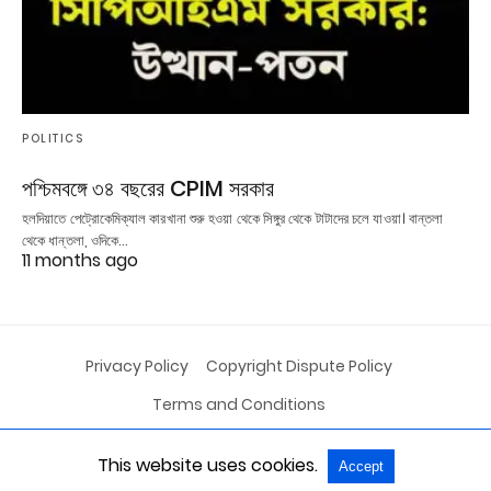
POLITICS
পশ্চিমবঙ্গে ৩৪ বছরের CPIM সরকার
হলদিয়াতে পেট্রোকেমিক্যাল কারখানা শুরু হওয়া থেকে সিঙ্গুর থেকে টাটাদের চলে যাওয়া। বান্তলা
থেকে ধান্তলা, ওদিকে…
11 months ago
Privacy Policy
Copyright Dispute Policy
Terms and Conditions
This website uses cookies.
Accept
All Rights Reserved
View Non-AMP Version