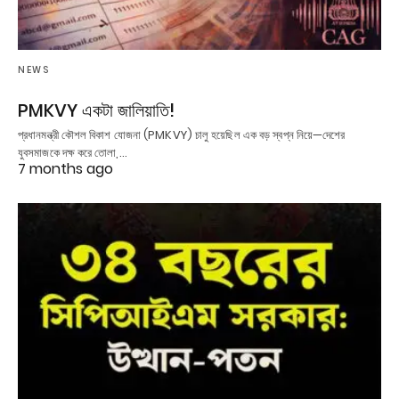
NEWS
PMKVY একটা জালিয়াতি!
প্রধানমন্ত্রী কৌশল বিকাশ যোজনা (PMKVY) চালু হয়েছিল এক বড় স্বপ্ন নিয়ে—দেশের
যুবসমাজকে দক্ষ করে তোলা,…
7 months ago