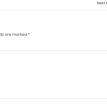
Next:
elds are marked
*