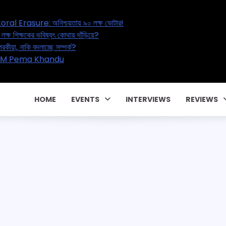
l’s Great Electoral Erasure: অনিশ্চয়তায় ৯০ লক্ষ ভোটার!
cation Reset: ২০ লক্ষ শিক্ষকের ভবিষ্যৎ কোথায় দাঁড়িয়ে?
l Affair – বাড়ছে পরকীয়া, নাকি বদলাচ্ছে সম্পর্ক?
াকার পারিবারিক কন্ট্রাক্টে! CM Pema Khandu
 জালিয়াতি!
HOME
EVENTS
INTERVIEWS
REVIEWS