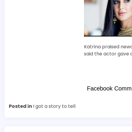
Katrina praised new
said the actor gave
Facebook Comm
Posted in
I got a story to tell