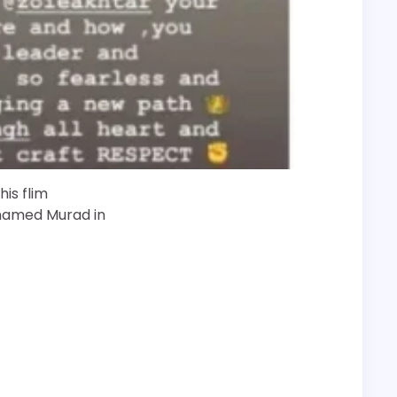
his flim
 named Murad in