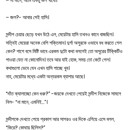
– না মানে, আমি একটু জল খাবো।
– জল?- আবার সেই হাসি।
সন্দীপ চেয়ার ছেড়ে যখন উঠে এল, মেয়েটার হাসি তখনও কানে বাজছিল।
সত্যিই মেয়েরা অনেক বেশি শক্তিমান। দুর্গা অসুরকে ওভাবে বধ করতে গেল
কেন? পাশে বসে মিষ্টি ভাবে এরকম দুটো কথা বললেই তো অসুরের টিক্কিটিও
পাওয়া যেত না কোনোদিন। তবে আর যাই হোক, সময় তো কেটে গেল।
কথাগুলো ভেবে যেন এখন হাসি পাচ্ছে খুব।
নাহ, মেয়েটার মধ্যে একটা অন্যরকম ব্যাপার আছে।
“দাঁত ক্যালাচ্ছো কেন গুরু?” -জয়কে দেখতে পেয়েই সন্দীপ নিজেকে সামলে
নিল- “না মানে, এমনিই…”।
সন্দীপকে দেখতে পেয়ে প্রকাশ আর সাগরও ওর দিকে এগিয়ে এসে বলল,
“কিরে? কোথায় ছিলিস?”