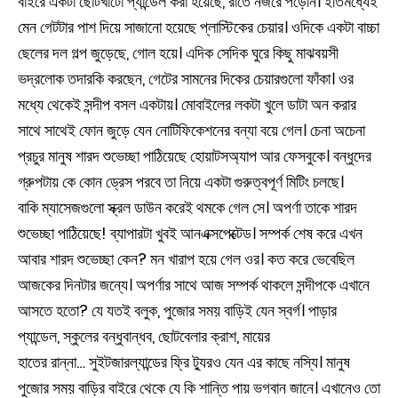
বাইরে একটা ছোটখাটো প্যান্ডেল করা হয়েছে, রাতে নজরে পড়েনি। ইতিমধ্যেই
মেন গেটটার পাশ দিয়ে সাজানো হয়েছে প্লাস্টিকের চেয়ার। ওদিকে একটা বাচ্চা
ছেলের দল গল্প জুড়েছে, গোল হয়ে। এদিক সেদিক ঘুরে কিছু মাঝবয়সী
ভদ্রলোক তদারকি করছেন, গেটের সামনের দিকের চেয়ারগুলো ফাঁকা। ওর
মধ্যে থেকেই সন্দীপ বসল একটায়। মোবাইলের লকটা খুলে ডাটা অন করার
সাথে সাথেই ফোন জুড়ে যেন নোটিফিকেশনের বন্যা বয়ে গেল। চেনা অচেনা
প্রচুর মানুষ শারদ শুভেচ্ছা পাঠিয়েছে হোয়াটসঅ্যাপ আর ফেসবুকে। বন্ধুদের
গ্রুপটায় কে কোন ড্রেস পরবে তা নিয়ে একটা গুরুত্বপূর্ণ মিটিং চলছে।
বাকি ম্যাসেজগুলো স্ক্রল ডাউন করেই থমকে গেল সে। অপর্ণা তাকে শারদ
শুভেচ্ছা পাঠিয়েছে! ব্যাপারটা খুবই আনএক্সপেক্টেড। সম্পর্ক শেষ করে এখন
আবার শারদ শুভেচ্ছা কেন? মন খারাপ হয়ে গেল ওর। কত করে ভেবেছিল
আজকের দিনটার জন্যে। অপর্ণার সাথে আজ সম্পর্ক থাকলে সন্দীপকে এখানে
আসতে হতো? যে যতই বলুক, পুজোর সময় বাড়িই যেন স্বর্গ। পাড়ার
প্যান্ডেল, স্কুলের বন্ধুবান্ধব, ছোটবেলার ক্রাশ, মায়ের
হাতের রান্না… সুইটজারল্যান্ডের ফ্রি ট্যুরও যেন এর কাছে নস্যি। মানুষ
পুজোর সময় বাড়ির বাইরে থেকে যে কি শান্তি পায় ভগবান জানে। এখানেও তো