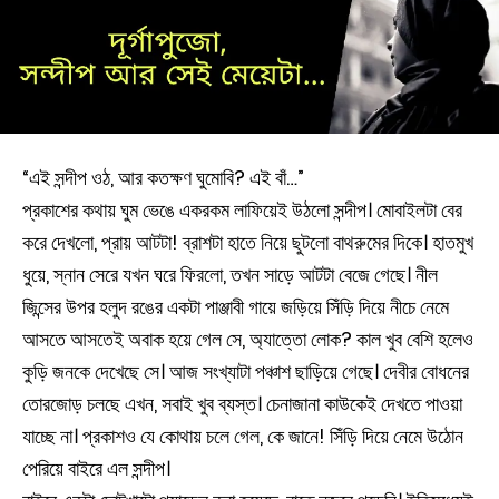
“এই সন্দীপ ওঠ, আর কতক্ষণ ঘুমোবি? এই বাঁ…”
প্রকাশের কথায় ঘুম ভেঙে একরকম লাফিয়েই উঠলো সন্দীপ। মোবাইলটা বের
করে দেখলো, প্রায় আটটা! ব্রাশটা হাতে নিয়ে ছুটলো বাথরুমের দিকে। হাতমুখ
ধুয়ে, স্নান সেরে যখন ঘরে ফিরলো, তখন সাড়ে আটটা বেজে গেছে। নীল
জিন্সের উপর হলুদ রঙের একটা পাঞ্জাবী গায়ে জড়িয়ে সিঁড়ি দিয়ে নীচে নেমে
আসতে আসতেই অবাক হয়ে গেল সে, অ্যাত্তো লোক? কাল খুব বেশি হলেও
কুড়ি জনকে দেখেছে সে। আজ সংখ্যাটা পঞ্চাশ ছাড়িয়ে গেছে। দেবীর বোধনের
তোরজোড় চলছে এখন, সবাই খুব ব্যস্ত। চেনাজানা কাউকেই দেখতে পাওয়া
যাচ্ছে না। প্রকাশও যে কোথায় চলে গেল, কে জানে! সিঁড়ি দিয়ে নেমে উঠোন
পেরিয়ে বাইরে এল সন্দীপ।