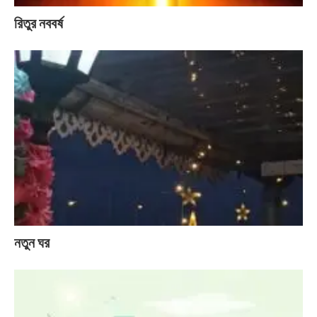
রিতুর নববর্ষ
নতুন ঘর