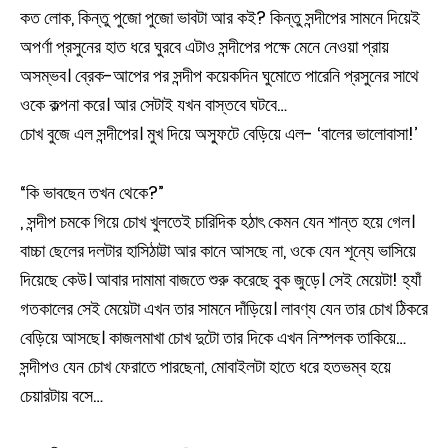
কত লোক, কিন্তু পুজো পুজো ভাবটা আর কই? কিন্তু সন্দীপের সামনে দিয়েই
অপর্ণা প্রসুনের হাত ধরে ঘুরবে এটাও সন্দীপের পক্ষে মেনে নেওয়া প্রায়
অসম্ভব। ব্রেক-আপের পর সন্দীপ কয়েকদিন ঘুমোতে পারেনি প্রসুনের সাথে
ওকে কল্পনা করে। আর সেটাই যখন বাস্তবে ঘটবে…
চোখ বুজে এল সন্দীপের। মুখ দিয়ে অস্ফুটে বেড়িয়ে এল- ‘বালের ভালোবাসা!’
“কি ভাবছেন তখন থেকে?”
, সন্দীপ চমকে গিয়ে চোখ খুলতেই চারিদিক হঠাৎ কেমন যেন শান্ত হয়ে গেল।
বাচ্চা ছেলের দলটার হাসিঠাট্টা আর কানে আসছে না, ওকে যেন শূন্যে ভাসিয়ে
দিয়েছে কেউ। আবার দামামা বাজতে শুরু করেছে বুক জুড়ে। সেই মেয়েটা! হ্যাঁ
গতকালের সেই মেয়েটা এখন তার সামনে দাঁড়িয়ে। লাবণ্য যেন তার চোখ ঠিকরে
বেড়িয়ে আসছে। কাজলমাখা চোখ দুটো তার দিকে এখন নিস্পলক তাকিয়ে…
সন্দীপও যেন চোখ ফেরাতে পারছেনা, মোবাইলটা হাতে ধরে হতভম্ব হয়ে
চেয়ারটায় বসে…