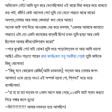
অভিযোগ নেই। আমি ভুল করে ফেলেছিলাম। ওই বারো বিঘা কবরে শুয়ে থাকতে
ভয় পাই, কাঁদি। কেউ আসেনা গো। তুমি তো যেতে পারতে মাঝে মাঝে।
অবশ্য,তোমার আর সময় কোথায়! কত মেয়ে আছে।
অনেক কষ্টে গলা দিয়ে আওয়াজ বের করে বললাম, “একবার আমাকে জানাতে
পারতে। ওটা তো এমনি কলেজের বান্ধবী ছিল। তখন তুমি ছাড়া আর কেউ
ছিলোনা আমার জীবনে।বিশ্বাস করো।”
–পরে বুঝেছি গো। যাই হোক। তুমি শুয়ে পড়ো।সত্যম দা আর আমি ভালো
আছি। এটাও পড়তে পারেন
রাধা কলঙ্কিত তবু পরকীয়া শ্রেষ্ঠ
তুমি কাউকে
কিছু বোলোনা।
–”কিছু মনে কোরোনা রোজি(আমি ডাকতাম), সত্যম আর তোমার জগৎ
আলাদা। ওকে ছেড়ে দাও। এই সম্পর্ক হয়না গো, প্লিস।” ভয়ে ভয়ে
বলেছিলাম।
–”হা হা হা হা। সত্যম দা ৩মাস আগে মারা গেছে,২২ধাপি ঘাটে স্নান করতে
গিয়ে গঙ্গার জলে ডুবে।
–কি!!!!!!!!!! আমার দমবন্ধ হয়ে আসছিল।