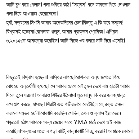
আমি চুপ করে গেলাম। গলা শুকিয়ে কাঠ। “সত্যম” বলে ডাকতে গিয়ে দেখলাম
গলা দিয়ে আওয়াজ বেরোচ্ছেনা।
হ্যাঁ, সত্যমের মিশমি আমার অনেকদিনের চেনা।কিন্তু এ কি করে সম্ভব!
বিশ্বাসই হচ্ছেনা।রোশনারা খাতুন, আমার প্রাক্তন প্রেমিকা। এপ্রিল
৬,২০১৫তে আত্মহত্যা করেছিল। আমি নিজে ওর কবরে মাটি দিয়ে এসেছি।
কিছুতেই বিশ্বাস হচ্ছেনা। অস্থির লাগছে।রোশনারা অন্য জগতে গিয়ে
বোধহয় অন্তর্যামী হয়েছে। সে আমার চোখে কৌতূহল দেখে বাম হাতটা আমার
দিকে তুলে ধরলো। আবারও শিউরে উঠলাম। মৃত মানুষ কি করে জলজ্যান্ত
বসে গল্প করছে, হাসছে। শিরাটা এত গভীরভাবে কেটেছিল যে, রক্ত তঞ্চন
করানো সম্ভব হয়নি।বোকামি করেছিল সেদিন, তখন ও ক্লাস ইলেভেনে
পড়তো। হঠাৎ আমাকে অন্য মেয়ের সাথে Y.M.A মাঠে দেখে ওই কাজ
করেছিল।অন্যদের মতো ঝগড়া ঝাটি, কান্নাকাটি কিচ্ছু করেনি। আমাকে কোনো