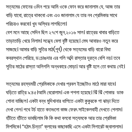
সত্যমের ফোনের ৩দিন পরে আমি ওকে ফোন করে জানালাম যে, আজ তার
বাড়ি যাবো, রাত্রে থাকবো এবং এও জানালাম যে তার নব প্রেমিকার সাথে
পরিচয়ও করবো। খুব অস্থির লাগছিলো।
বেশ মনে আছে সেদিন ছিল ২৭শে জুন,২০১৬ সাল। রাত্রের খাবার বাড়িতে
তাড়াতাড়ি খেয়ে নিলাম। সন্ধ্যে বেলা বৃষ্টি হয়েছে। মেঘ আবারও নতুন করে
সাজছে। আমার বাড়ি সুতির মাঠ(পূর্ব) থেকে সত্যমের বাড়ি বারো বিঘা
কবরস্থান পেরিয়ে, ড:চোঙদার এর গলি অব্দি রাস্তার দূরত্ব বেশি নয়। তবে
সুতির মাঠের রাস্তা অলিগলি অন্ধকারে মোড়া। আর বৃষ্টি হলে তো কথায় নেই।
সত্যমের রহস্যময়ী প্রেমিকাকে দেখার প্রবল ইচ্ছেটাও মাঠে মারা যাবে।
ঘড়িতে রাত্রি ৯:৪৫।আমি বেরোলাম। এক পশলা হয়েছে। ঝিঁ ঝিঁ পোকার ডাক
শোনা যাচ্ছিল। একটা বন্ধ মুদিখানার ধাপিতে একটা কুকুরকে গা ঝাড়া দিতে
দেখা গেল। পথে টর্চ হাতে কতগুলো কাজ ফেরৎ সাইকেলবাহী দেখতে পেলাম।
হাঁটতে হাঁটতে ভাবছিলাম কি কি কথা বলবো সত্যমকে আর তার প্রেমিকা
মিশমিকে। “হঠাৎ চিন্তা” ক্লাবের কাছাকাছি এসে একটা সিগারেট জ্বালালাম।