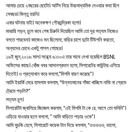
আমার চেয়ে ২বছরের ছোটো। আর্টস নিয়ে উচ্চমাধ্যমিক দেওয়ার কথা ছিল
সেবছর। কিন্তু হয়নি।
এবার ঘটনায় যাই। অনেকক্ষণ গৌরচন্দ্রিকা হলো।
মাঝারি গড়ন, চুলে কবে শেষ চিরুনি দিয়েছিল আমি তো দূর সত্যম নিজেও
বলতে পারবেনা। কাজেও মন ছিলোনা, বাড়ির চাপে দুটো টিউশনি করতো,
অন্যদের চোখে একটু পাগল গোছের।
১৬ই জুন,২০১৬ সাল। সন্ধ্যে ৬:৩০এ তার সাথে দেখা হয়েছিল BSNL
অফিসের কাছে। খোঁজ খবর আদানপ্রদান হলো, সিগারেটের কাউন্টার এগিয়ে
দিতেই। ও প্রত্যাখান করে বললো,”মিশমি বারণ করেছে”।
আমি ইয়ার্কি মেরে হাসলাম বললাম, “উন্নতমানের গাঁজা খাচ্ছিস নাকি না প্রেমে
ট্রেমে পড়লি?”
সত্যম চুপ।
সিগারেটটা জ্বালিয়ে জিজ্ঞেস করলাম, “এই মিশমি টা কে রে, আগে তো শুনিনি”।
এড়িয়ে যাওয়ার ছলে বললো, ” আমি বাড়িতে পড়ায় ওকে”।
আমি মুচকি হেসে, সিগারেটে কয়েক টান দিয়ে বললাম, “ওওওওও, ভালো,