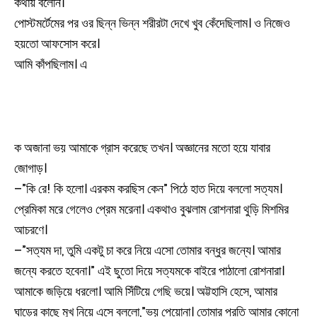
কথায় বলেনি।
পোস্টমর্টেমের পর ওর ছিন্ন ভিন্ন শরীরটা দেখে খুব কেঁদেছিলাম। ও নিজেও
হয়তো আফসোস করে।
আমি কাঁপছিলাম। এ
ক অজানা ভয় আমাকে গ্রাস করেছে তখন। অজ্ঞানের মতো হয়ে যাবার
জোগাড়।
–”কি রে! কি হলো। এরকম করছিস কেন” পিঠে হাত দিয়ে বললো সত্যম।
প্রেমিকা মরে গেলেও প্রেম মরেনা। একথাও বুঝলাম রোশনারা থুড়ি মিশমির
আচরণে।
–”সত্যম দা, তুমি একটু চা করে নিয়ে এসো তোমার বন্ধুর জন্যে। আমার
জন্যে করতে হবেনা।” এই ছুতো দিয়ে সত্যমকে বাইরে পাঠালো রোশনারা।
আমাকে জড়িয়ে ধরলো। আমি সিঁটিয়ে গেছি ভয়ে। অট্টহাসি হেসে, আমার
ঘাড়ের কাছে মুখ নিয়ে এসে বললো,”ভয় পেয়োনা। তোমার প্রতি আমার কোনো