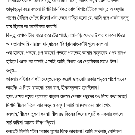
“সিগারেট ধরানো হলে কিন্তু আমি চলে যাবো, আমার সহ্য হয়না একদম”
তাড়াহুড়ো করে বললো মিশমি।মানবিকতাবোধ সিগারেটটাকে আস্ত অবস্থায়
পাশের টেবিলে পৌঁছে দিলো। এটা ভেবে শান্তি হলো যে, আমি বলে একটা বস্তু
ঘরে ছিলাম তা অস্বীকার করেনি।
কিন্তু অপমানটাও হারে হারে টের পাচ্ছিলাম।বাড়ি ফেরার উপায় থাকলে ফিরে
আসতাম।আমি নারায়ণ সান্যালের “বিশ্বাসঘাতক”টা খুলে বসলাম।
ওরা হাসছে, পড়ছে, গল্প করছে। পড়তে পড়তেই আমার সত্যমের ওপর রাগও
হচ্ছিল। ওকে তো বলেই এসেছি আমি, নিশ্চয় ওর প্রেমিকার মতও ছিল।
তবুও…
ভাবলাম এইবার একটা হেস্তনেস্ত করেই ছাড়বো।দরকার পড়লে পাশে ওদের
ডাইনিং এ গিয়ে থাকবো। চরম রাগ, হীনমন্যতায় ভুগছিলাম।
হঠাৎ ওদের শব্দের প্রাবল্য বাড়লে শুনতে পেলাম পছন্দের রঙ নিয়ে কথা হচ্ছে।
মিশমি নীলের দিকে আর সত্যম হলুদ। আমি মানসম্মানের মাথা খেয়ে
বললাম,”নীলের তুলনা হয়না। নীল রঙ কিসের কিসের প্রতীক একবার গুগলে
সার্চ করিস। আমার ভীষণ প্রিয়।
বলতেই মিশমি সটান আমার মুখের দিকে তাকালো। আমি দেখলাম, বেশিক্ষণ