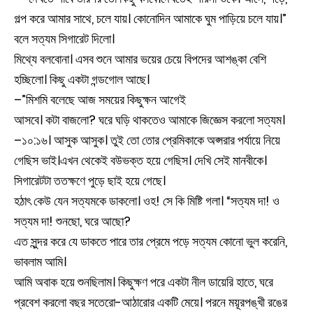
গল্প করে আমার সাথে, চলে যায়। কোনোদিন আমাকে ঘুম পাড়িয়ে চলে যায়।”
বলে সত্যম সিগারেট দিলো।
মিথ্যে বলবোনা। এসব শুনে আমার ভয়ের চেয়ে বিপদের আশঙ্কা বেশি
হচ্ছিলো। কিছু একটা গন্ডগোল আছে।
–”মিশমি বলেছে আজ সময়ের কিছুক্ষন আগেই
আসবে। কটা বাজলো? ঘরে ঘড়ি থাকতেও আমাকে জিজ্ঞেস করলো সত্যম।
–১০:১৬। আসুক আসুক। তুই তো তোর প্রেমিকাকে অপ্সরার পর্যায়ে নিয়ে
গেছিস ভাই।এখন থেকেই বউভক্ত হয়ে গেছিস। দেখি সেই মানবীকে।
সিগারেটটা ততক্ষণে পুড়ে ছাই হয়ে গেছে।
হঠাৎ কেউ যেন সত্যমকে ডাকলো। ওহ! সে কি মিষ্টি গলা। “সত্যম দা! ও
সত্যম দা! শুনছো, ঘরে আছো?
এত সুন্দর করে যে ডাকতে পারে তার প্রেমে পড়ে সত্যম কোনো ভুল করেনি,
ভাবলাম আমি।
আমি অবাক হয়ে শুনছিলাম। কিছুক্ষণ পরে একটা নীল ডায়েরি হাতে, ঘরে
প্রবেশ করলো বছর সতেরো-আঠারোর একটি মেয়ে। পরনে ময়ূরপঙ্খী রঙের