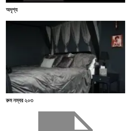
অদৃশ্য
রুম নম্বর ২০৩