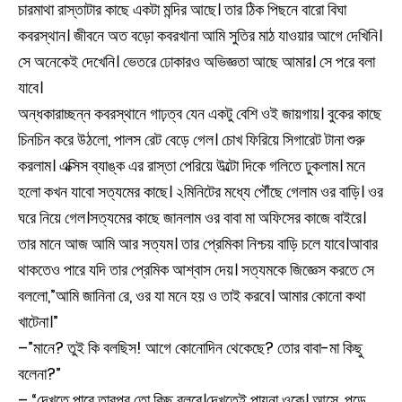
চারমাথা রাস্তাটার কাছে একটা মন্দির আছে। তার ঠিক পিছনে বারো বিঘা
কবরস্থান। জীবনে অত বড়ো কবরখানা আমি সুতির মাঠ যাওয়ার আগে দেখিনি।
সে অনেকেই দেখেনি। ভেতরে ঢোকারও অভিজ্ঞতা আছে আমার। সে পরে বলা
যাবে।
অন্ধকারাচ্ছন্ন কবরস্থানে গাঢ়ত্ব যেন একটু বেশি ওই জায়গায়। বুকের কাছে
চিনচিন করে উঠলো, পালস রেট বেড়ে গেল। চোখ ফিরিয়ে সিগারেট টানা শুরু
করলাম। এক্সিস ব্যাঙ্ক এর রাস্তা পেরিয়ে উল্টো দিকে গলিতে ঢুকলাম। মনে
হলো কখন যাবো সত্যমের কাছে। ২মিনিটের মধ্যে পৌঁছে গেলাম ওর বাড়ি। ওর
ঘরে নিয়ে গেল।সত্যমের কাছে জানলাম ওর বাবা মা অফিসের কাজে বাইরে।
তার মানে আজ আমি আর সত্যম। তার প্রেমিকা নিশ্চয় বাড়ি চলে যাবে।আবার
থাকতেও পারে যদি তার প্রেমিক আশ্বাস দেয়। সত্যমকে জিজ্ঞেস করতে সে
বললো,”আমি জানিনা রে, ওর যা মনে হয় ও তাই করবে। আমার কোনো কথা
খাটেনা।”
–”মানে? তুই কি বলছিস! আগে কোনোদিন থেকেছে? তোর বাবা-মা কিছু
বলেনা?”
– “দেখতে পাবে তারপর তো কিছু বলবে।দেখতেই পায়না ওকে। আসে, পড়ে,