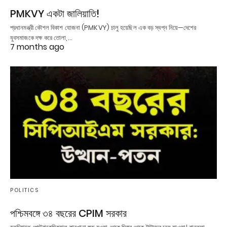
PMKVY একটা জালিয়াতি!
প্রধানমন্ত্রী কৌশল বিকাশ যোজনা (PMKVY) চালু হয়েছিল এক বড় স্বপ্ন নিয়ে—দেশের
যুবসমাজকে দক্ষ করে তোলা,…
7 months ago
POLITICS
পশ্চিমবঙ্গে ৩৪ বছরের CPIM সরকার