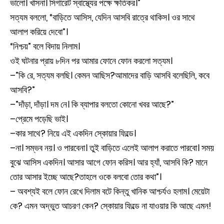
ভালো। খাসনা। সিগারেট স্বাস্থ্যের পক্ষে ক্ষতিকর।”
সত্যম বললো, “বাড়িতে আসিস, যেদিন আসবি রাত্রে থাকিস। ওর সাথে
আলাপ করিয়ে দেবো”।
“নিশ্চয়” বলে বিদায় নিলাম।
ওই ঘটনার প্রায় ৮দিন পর আমার ফোনে ফোন করলো সত্যম।
–”কি রে, সত্যম বলছি। কেমন আছিস?আমাদের বাড়ি আসবি বলেছিলি, কবে
আসবি?”
–”দাঁড়া, দাঁড়া। দম নে। কি ব্যাপার বলতো কোনো খবর আছে?”
–প্রেমে পড়েছি ভাই।
–কার সাথে? নিয়ে এই একদিন স্কোয়ার ফিল্ডে।
–না। সম্ভব নয়। ও পারবেনা। তুই বাড়িতে এলেই আলাপ করাতে পারবো। সময়
বুঝে আসিস একদিন। আসার আগে ফোন করিস। আর হ্যাঁ, আসবি কি? মানে
তোর আসার ইচ্ছে আছে?তাহলে ওকে বলবো তোর কথা”।
– অবশ্যই বলে ফোন রেখে দিলাম বটে কিন্তু খানিক আশ্চর্যও হলাম। মেয়েটা
কে? এমন অদ্ভুত আচরণ কেন? স্কোয়ার ফিল্ডে না যাওয়ার কি আছে এমন!