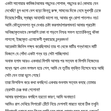
একটা সালোয়ার কামিজ।আমার পছন্দের পোশাক, পছন্দের রং। কোথায় যেন
দেখেছি! চুল গুলো বেশ বড়ো কিন্তু রুক্ষ, সামনের দিকে নেমে মুখশ্রী ঢেকে
দিয়েছে।শরীর, স্বাস্থ্য আহামরি ভালো নয়, আবার খুব রোগা পাতলাও নয়।
আমি কৌতুহলবশত মুখ দেখার চেষ্টা করলাম।পারলামনা। আমার প্রচেষ্টা
অনিচ্ছাকৃতভাবে কেশরাশি ঢাকা না পড়লে নিশ্চয় সফল হতো।কিন্তু খটকা
লাগলো, ইচ্ছাকৃত এলোকেশী লুকায়েছে চন্দ্রবদন!
আরেকটা জিনিস লক্ষ্য করেছিলাম। তার গা থেকে মাটির গন্ধ!মানে মাটি
ভিজলে যে সোঁদা একটা গন্ধ হয় সেটা পাচ্ছিলাম।
অবাক হলাম আরও একবার। মিশমি আসার পর সত্যম বা মিশমি নিজেদের
মধ্যে গল্পে এমন মশগুল হয়ে গেল, আমি যে তৃতীয় ব্যক্তি হিসেবে ঘরে আছি
সেটা যেন তারা ভুলে গেছে।
তারা ফিসফিস করে কথা বলছিল। একবার শুনলাম সত্যম বলছে তোমার
ড্রেসটা চেঞ্জ করা গেলোনা!
আমার ব্যাপারেও বলছিল হয়তো কারণ, আমি অনাহুত।
আমিও রাগ দেখিয়ে সিগারেট ঠোঁটে নিয়ে দেশলাই মারতে যাবো ঠিক তখুনি