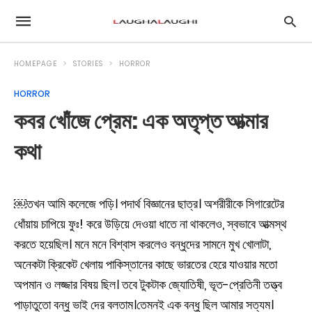
HOMEPAGE
STORIES
HORROR
HORROR
কবর খোঁজে প্রেম: এক অতৃপ্ত আত্মার
কথা
￼তখন আমি কলেজে পড়ি। পদার্থ বিজ্ঞানের ছাত্র। অশরীরীকে সিগারেটের
ধোঁয়ায় চাপিয়ে ফুঃ! করে উড়িয়ে দেওয়া ধাতে না থাকলেও, স্বভাবে আত্মস্থ
করতে হয়েছিল। মনে মনে বিশ্বাস করলেও বন্ধুদের সামনে মুখ খোলাটা,
অনেকটা ক্রিকেট খেলায় পাকিস্তানের কাছে ভারতের হেরে যাওয়ার মতো
অপমান ও লজ্জার বিষয় ছিল। তবে টুকটাক জ্যোতিষী, ভূত-প্রেতিনী তত্ত্ব
পাড়াতুতো বন্ধু ভাই দের বলতাম।তেমনই এক বন্ধু ছিল আমার সত্যম।