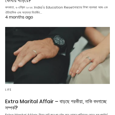
কোথায় দাঁড়িয়ে?
কলকাতা, ৬ এপ্রিল ২০২৬: India's Education Resetভারতের শিক্ষা ব্যবস্থা আজ এক
ঐতিহাসিক এবং অত্যন্ত বিতর্কিত…
4 months ago
LIFE
Extra Marital Affair – বাড়ছে পরকীয়া, নাকি বদলাচ্ছে
সম্পর্ক?
Extra Marital Affair: বিয়ের আট বছর পর হঠাৎ করে তোমার পার্টনারের ফোনে লক প্যাটার্ন