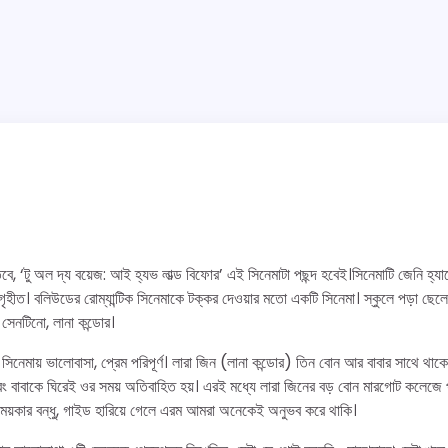
় তবে, ‘টু অল দ্য বয়েজ: আই হ্যভ লাভ্ড বিফোর’ এই সিনেমাটা পছন্দ হবেই।সিনেমাটি জেনি হ্যান
গৃহীত। বলিউডের রোম্যান্টিক সিনেমাকে টক্কর দেওয়ার মতো একটি সিনেমা। স্কুলে পড়া ছেলে
 সেনটিনো, লানা কন্ডোর।
সিনেমায় ভালোবাসা, প্রেম পরিপূর্ণ। লারা জিন (লানা কন্ডোর) তিন বোন আর বাবার সাথে থা
ং বাবাকে ঘিরেই ওর সময় অতিবাহিত হয়। এরই মধ্যে লারা জিনের বড় বোন মারগোট কলেজে 
সবসময়কার বন্ধু, গাইড হারিয়ে গেলে এরম আমরা অনেকেই অনুভব করে থাকি।