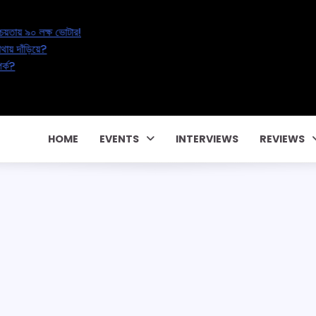
 Electoral Erasure: অনিশ্চয়তায় ৯০ লক্ষ ভোটার!
t: ২০ লক্ষ শিক্ষকের ভবিষ্যৎ কোথায় দাঁড়িয়ে?
বাড়ছে পরকীয়া, নাকি বদলাচ্ছে সম্পর্ক?
রিক কন্ট্রাক্টে! CM Pema Khandu
!
HOME
EVENTS
INTERVIEWS
REVIEWS