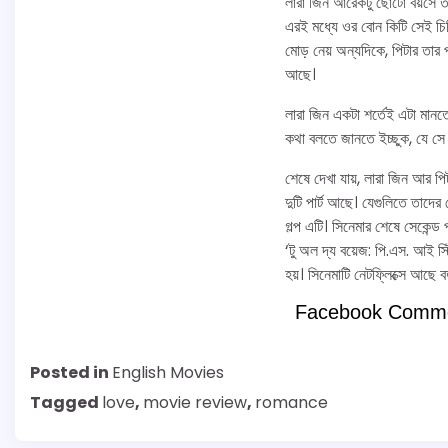
লারা জিন আরেকটু ছোটো বয়সে তা
এরই মধ্যে ওর বোন কিটি সেই চিঠ
মোড় নেয় অন্যদিকে, পিটার তার 
আছে।
লারা জিন একটা শর্তেই এটা মানত
কথা বলতে জানতে ইচ্ছুক, যে সে ক
শেষে দেখা যায়, লারা জিন আর 
দুটি পার্ট আছে। যেগুলিতে তাদের
গল্প এটি। সিনেমার শেষে সেকেন্ড প
‘টু অল দ্য বয়েজ: পি.এস. আই স
হয়। সিনেমাটি নেটফ্লিক্সে আছে বর
Facebook Comm
Posted in
English Movies
Tagged
love
,
movie review
,
romance