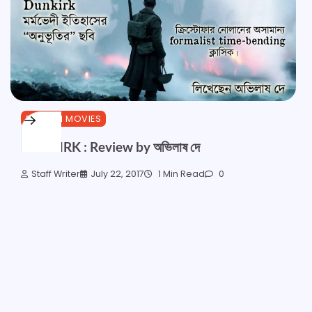
ENGLISH MOVIES
DUNKIRK : Review by অভিলাষ দে
Staff Writer
July 22, 2017
1 Min Read
0