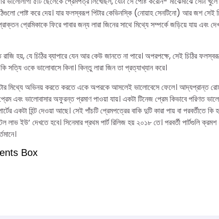
র ভালোলাগা ৫টি ছেলেকে প্রেমপত্র লিখেছিল, যেটা সে পোষ্ট করেনি- মাঝেমাঝে সেটা খুলে দে
িগুলো পোষ্ট করে দেয়। যার ফলস্বরূপ পিটার কেভিনস্কি (নোয়াহ সেনটিনো) আর জশ সেই চিঠ
প্রাক্তন প্রেমিকাকে ফিরে পাবার জন্য লারা জিনের সাথে মিথ্যে সম্পর্কে জড়িয়ে যায় এবং 
ে রাজি হয়, যে চিঠির ব্যাপারে যেন আর কেউ জানতে না পারে। অপরপক্ষে, সেই চিঠির ফলস্ব
ি সত্যি ওকে ভালোবাসে কিনা। কিন্তু লারা জিন তা প্রত্যাখ্যান করে।
পিটার মিথ্যে অভিনয় করতে করতে একে অপরকে আসলেই ভালোবেসে ফেলে‌। আদ্যপ্রান্ত রোম
 প্রেম এবং ভালোবাসার অফুরন্ত প্রমাণ পাওয়া যায়। একটা টিনেজ প্রেম কিভাবে পরিণত ভালোব
ার্টের একটা হিন্ট দেওয়া আছে। সেই পাঁচটি প্রেমপত্রের বাকি দুটি কারা পায় বা পরবর্তীতে কি হ
্টিল লাভ ইউ’ দেখতে হবে। সিনেমার প্রথম পার্ট রিলিজ হয় ২০১৮ তে। পরবর্তী পার্টগুলি ক
্তমানে।
ents Box