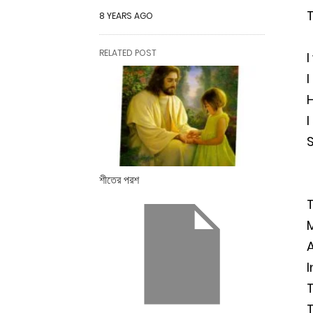
8 YEARS AGO
RELATED POST
I
I
H
I
S
শীতের পরশ
T
I
T