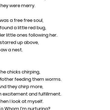
They were merry.
 was a free free soul,
 found a little red bug,
er little ones following her.
 starred up above,
aw a nest.
he chicks chirping,
Mother feeding them worms.
And they chirp more,
n excitement and fulfillment.
hen I look at myself.
To Whom I’m nurturing?