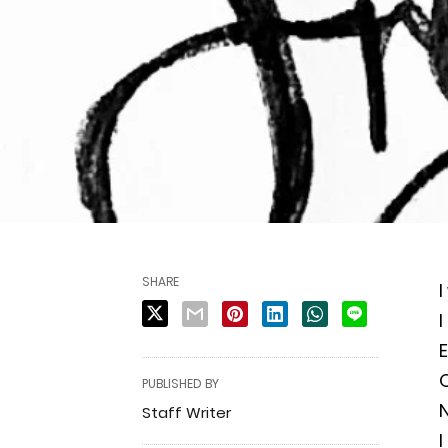
SHARE
I
I
E
O
PUBLISHED BY
N
Staff Writer