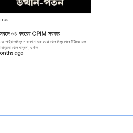
ITICS
চিমবঙ্গে ৩৪ বছরের CPIM সরকার
তে পেট্রোকেমিক্যাল কারখানা শুরু হওয়া থেকে সিঙ্গুর থেকে টাটাদের চলে
। বান্তলা থেকে ধান্তলা, ওদিকে…
months ago