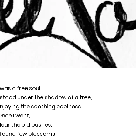
 was a free soul…
 stood under the shadow of a tree,
njoying the soothing coolness.
nce I went,
ear the old bushes.
I found few blossoms,