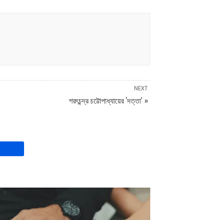
NEXT
শরৎচন্দ্র চট্টোপাধ্যায়ের 'দত্তা' »