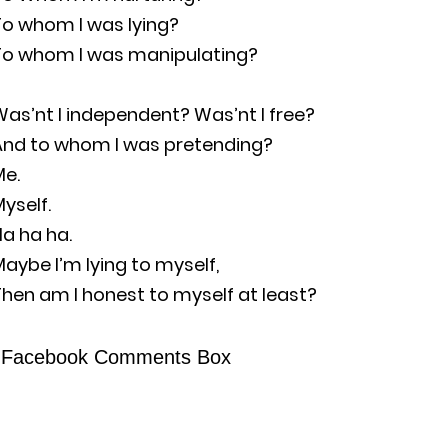
To whom I was lying?
To whom I was manipulating?
as’nt I independent? Was’nt I free?
And to whom I was pretending?
Me.
yself.
a ha ha.
aybe I’m lying to myself,
hen am I honest to myself at least?
Facebook Comments Box