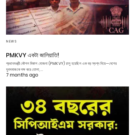
NEWS
PMKVY একটা জালিয়াতি!
প্রধানমন্ত্রী কৌশল বিকাশ যোজনা (PMKVY) চালু হয়েছিল এক বড় স্বপ্ন নিয়ে—দেশের
যুবসমাজকে দক্ষ করে তোলা,…
7 months ago