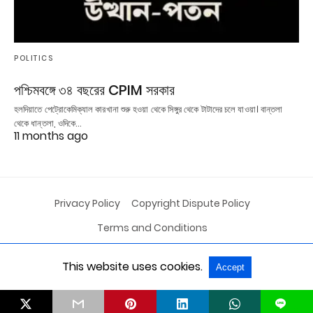
POLITICS
পশ্চিমবঙ্গে ৩৪ বছরের CPIM সরকার
হলদিয়াতে পেট্রোকেমিক্যাল কারখানা শুরু হওয়া থেকে সিঙ্গুর থেকে টাটাদের চলে যাওয়া। বান্তলা
থেকে ধান্তলা, ওদিকে…
11 months ago
Privacy Policy
Copyright Dispute Policy
Terms and Conditions
This website uses cookies.
Accept
All Rights Reserved
View Non-AMP Version
L