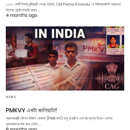
১২৭০ কোটি টাকার কন্ট্রাক্টে দেওয়া হয়েছে CM Pema Khandu -র পরিবারকেই? ভারতের
উত্তর-পূর্বের পাহাড়ি রাজ্য…
4 months ago
NEWS
PMKVY একটা জালিয়াতি!
প্রধানমন্ত্রী কৌশল বিকাশ যোজনা (PMKVY) চালু হয়েছিল এক বড় স্বপ্ন নিয়ে—দেশের
যুবসমাজকে দক্ষ করে তোলা,…
8 months ago