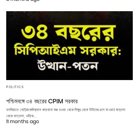
POLITICS
পশ্চিমবঙ্গে ৩৪ বছরের CPIM সরকার
হলদিয়াতে পেট্রোকেমিক্যাল কারখানা শুরু হওয়া থেকে সিঙ্গুর থেকে টাটাদের চলে যাওয়া। বান্তলা
থেকে ধান্তলা, ওদিকে…
11 months ago