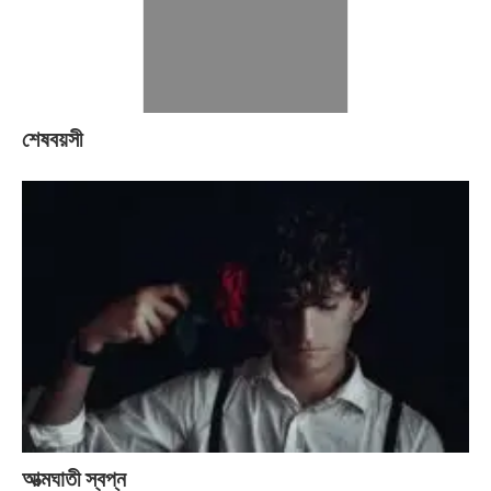
শেষবয়সী
আত্মঘাতী স্বপ্ন