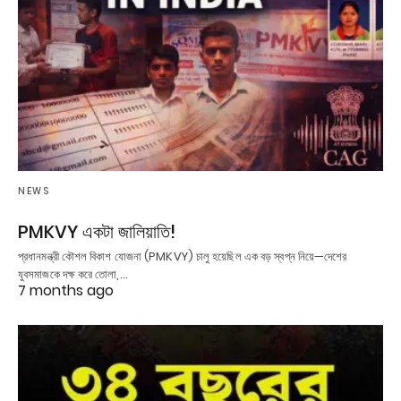
NEWS
PMKVY একটা জালিয়াতি!
প্রধানমন্ত্রী কৌশল বিকাশ যোজনা (PMKVY) চালু হয়েছিল এক বড় স্বপ্ন নিয়ে—দেশের
যুবসমাজকে দক্ষ করে তোলা,…
7 months ago