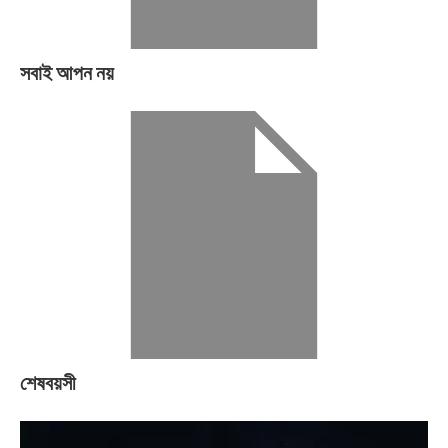
সবাই আপন নয়
শেষবয়সী