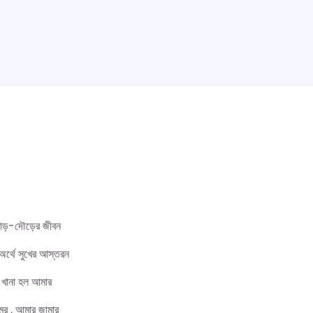
ঘোড়-দৌড়ের জীবন
 অর্থে সুখের আস্তরন
 খানা হল আমার
মের , আমার জামার