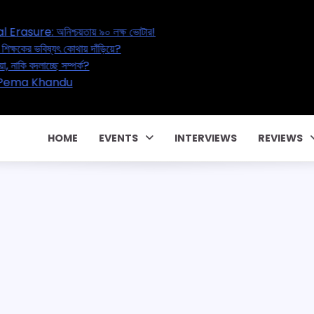
র!
West Bengal’s Great Electoral Erasure: অনিশ্চয়তায় ৯০ লক্ষ ভোটা
India’s Education Reset: ২০ লক্ষ শিক্ষকের ভবিষ্যৎ কোথায় দাঁড়িয়ে?
Extra Marital Affair – বাড়ছে পরকীয়া, নাকি বদলাচ্ছে সম্পর্ক?
১২৭০ কোটি টাকার পারিবারিক কন্ট্রাক্টে! CM Pema Khandu
PMKVY একটা জালিয়াতি!
HOME
EVENTS
INTERVIEWS
REVIEWS