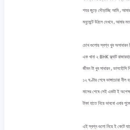
শহর জুড়ে দৌড়াচ্ছি আমি , আ
মনুমেন্টে উঠলে দেখবে , আমার
চোখ গুলোয় স্বপ্ন খুব অসাধারন ক
এক খানা ২ BHK ফ্ল্যাট রাজারহা
জীবন টা খুব সাধারন , ডালহৌসি 
১২ ঘণ্টার শেষে ভাঙ্গাচোরা নীল 
মাসের শেষে সেই একটা ই অপেক্ষ
টাকা হাতে নিয়ে ভাববো এবার পু
এই স্বপ্ন গুলো নিয়ে ই কেটে যা