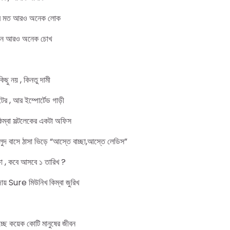
মার মত আরও অনেক লোক
 মতন আরও অনেক চোখ
িছু নয় , কিনতু দামী
টের , আর ইম্পোর্টেড গাড়ী
কিম্বা সল্টলেকের একটা অফিস
হলুদ বাসে ঠাসা ভিড়ে “আস্তে বাচ্ছা,আস্তে লেডিস”
া , কবে আসবে ১ তারিখ ?
জোয় Sure মিউনিখ কিম্বা জুরিখ
চ্ছে কয়েক কোটি মানুষের জীবন