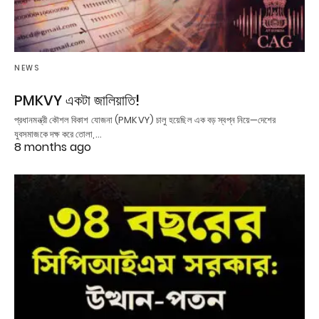
NEWS
PMKVY একটা জালিয়াতি!
প্রধানমন্ত্রী কৌশল বিকাশ যোজনা (PMKVY) চালু হয়েছিল এক বড় স্বপ্ন নিয়ে—দেশের
যুবসমাজকে দক্ষ করে তোলা,…
8 months ago