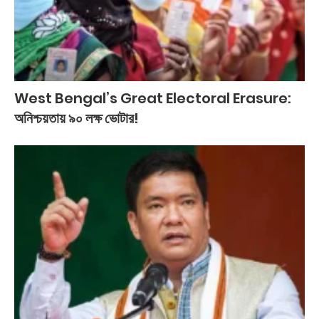
West Bengal’s Great Electoral Erasure:
অনিশ্চয়তায় ৯০ লক্ষ ভোটার!