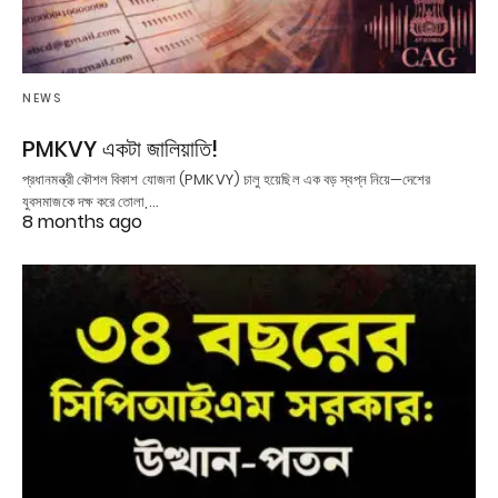
NEWS
PMKVY একটা জালিয়াতি!
প্রধানমন্ত্রী কৌশল বিকাশ যোজনা (PMKVY) চালু হয়েছিল এক বড় স্বপ্ন নিয়ে—দেশের
যুবসমাজকে দক্ষ করে তোলা,…
8 months ago