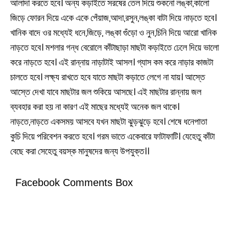
আলাদা করতে হবে। অন্য কড়াইতে সরষের তেল দিয়ে শুকনো লঙ্কা,কালো
জিড়ে ফোরন দিয়ে একে একে পেঁয়াজ,আদা,রসুন,লঙ্কা বাটা দিয়ে নাড়তে হবে।
খানিক বাদে ওর মধ্যেই ধনে,জিড়ে, লঙ্কা গুঁড়ো ও নুন,চিনি দিয়ে আরো খানিক
নাড়তে হবে। মশলার গন্ধ বেরোলে কাঁটাছাড়া মাছটা কড়াইতে ঢেলে দিয়ে ভালো
করে নাড়তে হবে। এই রান্নায় নাড়াটাই আসল। গ্যাস কম করে নাড়ার কাজটা
চালতে হবে। লক্ষ্য রাখতে হবে যাতে মাছটা কড়াতে লেগে না যায়। আস্তে
আস্তে দেখা যাবে মাছটার জল শুকিয়ে আসছে। এই মাছটার রান্নায় জল
ব্যবহার করা হয় না কারণ এই মাছের মধ্যেই অনেক জল থাকে।
নাড়তে,নাড়তে একসময় আসবে যখন মাছটা ঝুড়ঝুড়ে হবে। শেষে ধনেপাতা
কুচি দিয়ে পরিবেশন করতে হবে। গরম ভাতে একেবারে ফাটাফাটি। যেহেতু কাঁটা
বেছে করা সেহেতু বয়স্ক মানুষদের জন্য উপযুক্ত।।
Facebook Comments Box