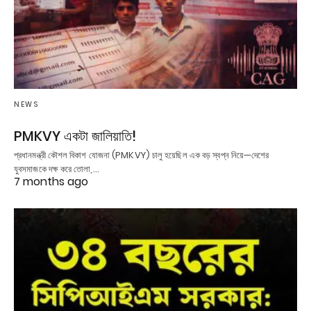
NEWS
PMKVY একটা জালিয়াতি!
প্রধানমন্ত্রী কৌশল বিকাশ যোজনা (PMKVY) চালু হয়েছিল এক বড় স্বপ্ন নিয়ে—দেশের
যুবসমাজকে দক্ষ করে তোলা,…
7 months ago