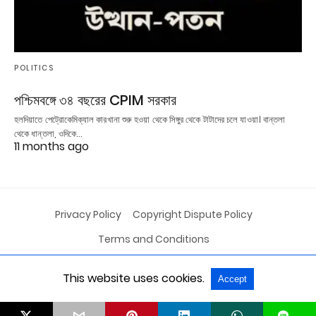
POLITICS
পশ্চিমবঙ্গে ৩৪ বছরের CPIM সরকার
হলদিয়াতে পেট্রোকেমিক্যাল কারখানা শুরু হওয়া থেকে সিঙ্গুর থেকে টাটাদের চলে যাওয়া। বান্তলা
থেকে ধান্তলা, ওদিকে…
11 months ago
Privacy Policy
Copyright Dispute Policy
Terms and Conditions
This website uses cookies.
Accept
All Rights Reserved
View Non-AMP Version