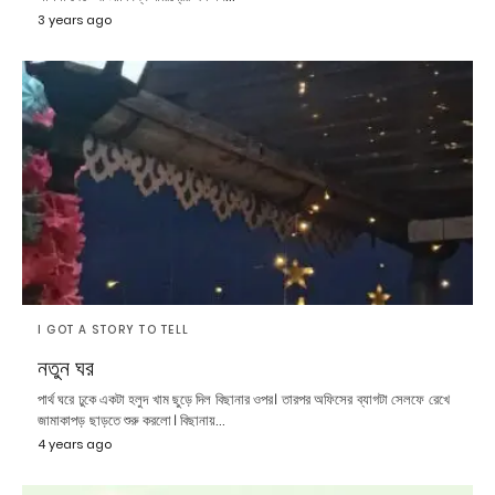
3 years ago
I GOT A STORY TO TELL
নতুন ঘর
পার্থ ঘরে ঢুকে একটা হলুদ খাম ছুড়ে দিল বিছানার ওপর। তারপর অফিসের ব্যাগটা সেলফে রেখে
জামাকাপড় ছাড়তে শুরু করলো। বিছানায়…
4 years ago