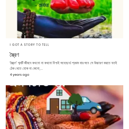
I GOT A STORY TO TELL
স্ত্রৈণ
‘স্ত্রৈণ’ শব্দটি জীবনে কখনো না কখনো নিশ্চই শুনেছেন। প্রথম বার শুনে সে উচ্চারণ করতে যতই
ঠেক খেতে হোক না কেনো,…
4 years ago