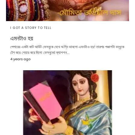
I GOT A STORY TO TELL
এমনটাও হয়
পেপারের একটা কাট আউট ফেসবুকে দেখে অগ্নি ভাবলো এমনটাও হয়! তারপর পঞ্চাশটা বন্ধুকে
টেগ করে শেয়ার করে দিলো ফেসবুকে। ক্যাপশন…
4 years ago