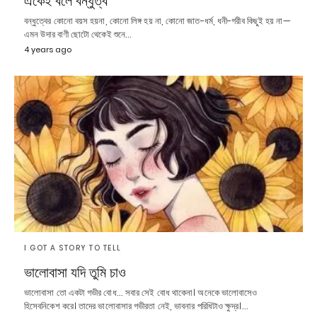
একেই বলে বন্ধুত্ব
বন্ধুত্বের কোনো বয়স হয়না, কোনো লিঙ্গ হয় না, কোনো জাত-ধর্ম, ধনী-গরীব কিছুই হয় না—
এমন উদার বাণী ছোটো থেকেই শুনে…
4 years ago
I GOT A STORY TO TELL
ভালোবাসা যদি তুমি চাও
ভালোবাসা তো একটা গভীর বোধ… সবার সেই বোধ থাকেনা। অনেকে ভালোবাসেও
হিসেবনিকেশ করে। তাদের ভালোবাসার গভীরতা নেই, ভাবনার পরিধিটাও ক্ষুদ্র।…