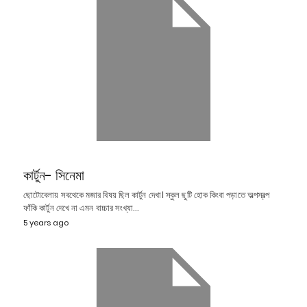
কার্টুন- সিনেমা
ছোটোবেলায় সবথেকে মজার বিষয় ছিল কার্টুন দেখা। স্কুল ছুটি হোক কিংবা পড়াতে অল্পস্বল্প
ফাঁকি কার্টুন দেখে না এমন বাচ্চার সংখ্যা…
5 years ago