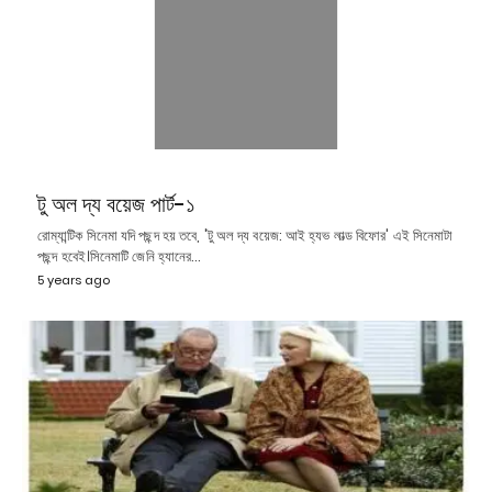
টু অল দ্য বয়েজ পার্ট-১
রোম্যান্টিক সিনেমা যদি পছন্দ হয় তবে, 'টু অল দ্য বয়েজ: আই হ্যভ লাভ্ড বিফোর' এই সিনেমাটা
পছন্দ হবেই।সিনেমাটি জেনি হ্যানের…
5 years ago